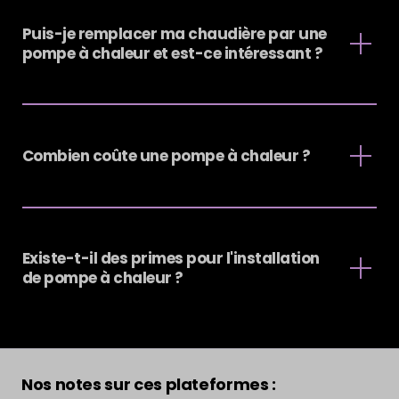
Puis-je remplacer ma chaudière par une
pompe à chaleur et est-ce intéressant ?
Chaque maison est différente et seule une analyse
minutieuse de votre bâtiment par nos experts
permettra de répondre à cette question.
Combien coûte une pompe à chaleur ?
Si votre habitation répond à certaines exigences
(niveau d’isolation, réseau d’émission basse
température, puissance électrique disponible), il est
Le prix dépend de plusieurs facteurs :
tout à fait envisageable qu’une pompe à chaleur
Le type de pompe à chaleur préconisé : air-air-
puisse remplacer complètement votre système de
eau ou géothermie
Existe-t-il des primes pour l'installation
chauffage traditionnel.
La puissance de la pompe à chaleur
de pompe à chaleur ?
Dans d’autres cas, des solutions hybrides, où la
L'esthétique
pompe à chaleur couvrira une partie des besoins
Le type de pose
annuels, pourront également être envisagés.
En moyenne, il faut compter entre 2.000€ et 25.000€.
Oui, il existe des primes pour l’installation d’une
La présence ou non de panneaux solaires, leur date
pompe à chaleur air-eau et pour l’amélioration du
d’installation, une éventuelle surproduction, votre
rendement de votre chauffage. Les pompes à
Nos notes sur ces plateformes :
contrat d’électricité, sont autant de facteurs qui
chaleur air-air ne sont, par contre, pas éligibles aux