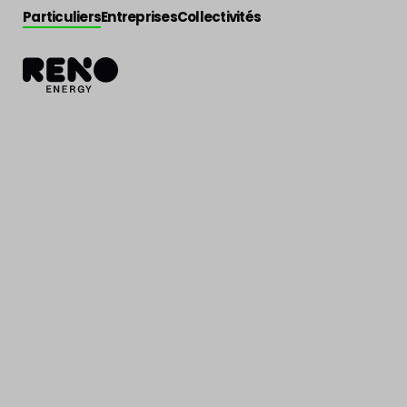
Particuliers
Entreprises
Collectivités
Actualité
>
Conseils
Comment baiss