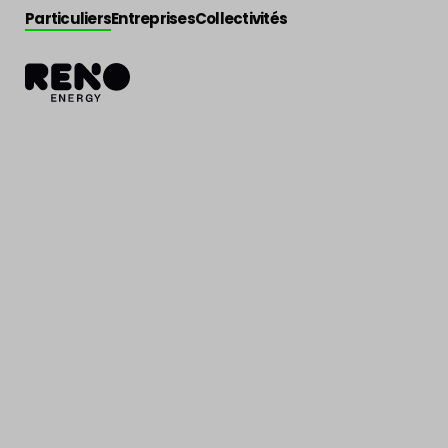
Particuliers
Entreprises
Collectivités
Actualité
>
Actu énergie
Des climatiseu
performants et