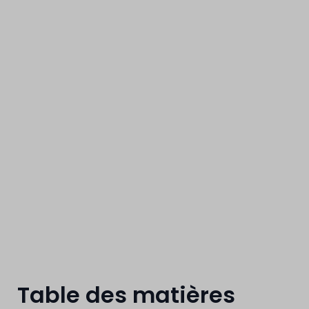
changements 
Vers une transition énergétique accélérée
Table des matières