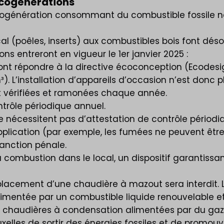
s cogénérations
cogénération consommant du combustible fossile ne p
al (poêles, inserts) aux combustibles bois font dés
ns entreront en vigueur le 1er janvier 2025 :
t répondre à la directive écoconception (Ecodesig
. L’installation d’appareils d’occasion n’est donc p
t vérifiées et ramonées chaque année.
ntrôle périodique annuel.
e nécessitent pas d’attestation de contrôle périodi
lication (par exemple, les fumées ne peuvent être 
anction pénale.
la combustion dans le local, un dispositif garantissan
placement d’une chaudière à mazout sera interdit. L
t alimentée par un combustible liquide renouvelable 
s chaudières à condensation alimentées par du gaz
lles de sortir des énergies fossiles et de promouvoi