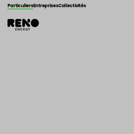
Particuliers
Entreprises
Collectivités
Actualité
>
Actu énergie
Énergie à Bruxel