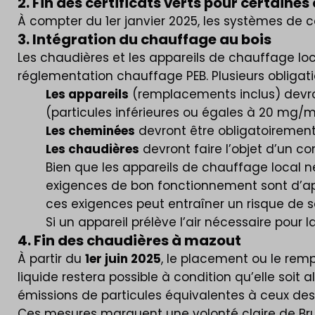
2. Fin des certificats verts pour certaine
À compter du 1er janvier 2025, les systèmes de 
3. Intégration du chauffage au bois
Les chaudières et les appareils de chauffage loc
réglementation chauffage PEB. Plusieurs obligatio
Les appareils
(remplacements inclus) devron
(particules inférieures ou égales à 20 mg/m³)
Les cheminées
devront être obligatoiremen
Les chaudières
devront faire l’objet d’un co
Bien que les appareils de chauffage local n
exigences de bon fonctionnement sont d’app
ces exigences peut entraîner un risque de s
Si un appareil prélève l’air nécessaire pour 
4. Fin des chaudières à mazout
À partir du
1er juin 2025
, le placement ou le rem
liquide restera possible à condition qu’elle soi
émissions de particules équivalentes à ceux de
Ces mesures marquent une volonté claire de Bruxe