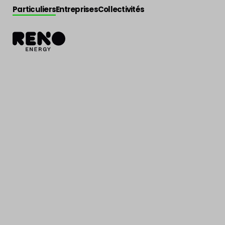
Particuliers
Entreprises
Collectivités
Actualité
>
Actu énergie
Le prix de l’éne