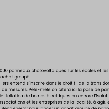
es
000 panneaux photovoltaïques sur les écoles et les 
 achat groupé.
llers entend s’inscrire dans le droit fil de la trans
ie de mesures. Pêle-mêle on citera ici la pose de pa
nstallation de bornes électriques ou encore l’isolat
associations et les entreprises de la localité, à agir,
à Reno.energy pour lancer un achat groupé de pann