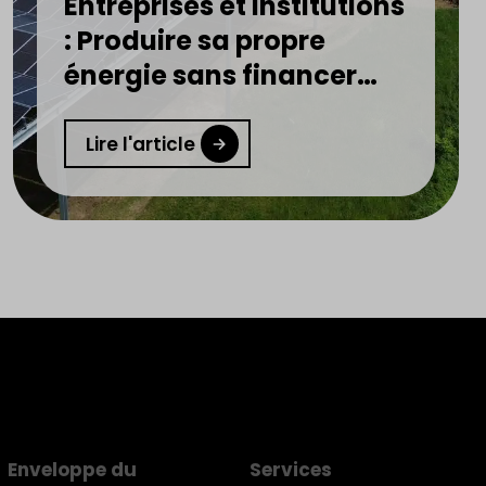
Entreprises et institutions
: Produire sa propre
énergie sans financer
l’installation devient
réalité
Lire l'article
Enveloppe du
Services