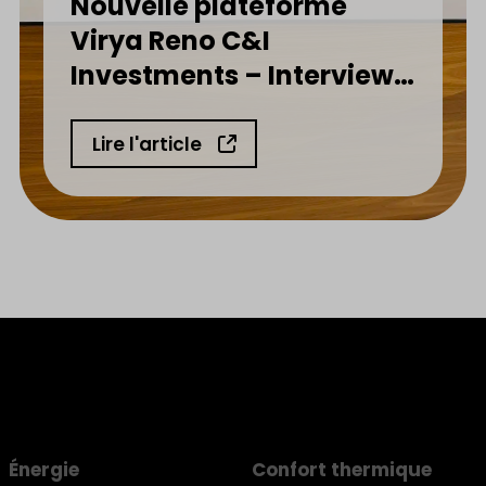
Nouvelle plateforme
Virya Reno C&I
Investments – Interview
d’Henri Thonnart
Lire l'article
Énergie
Confort thermique