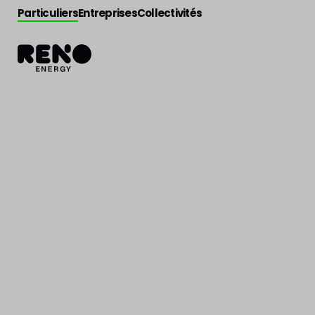
Particuliers
Entreprises
Collectivités
Actualité
>
Actu Reno
Les Bons Viller
achat groupé 
panneaux