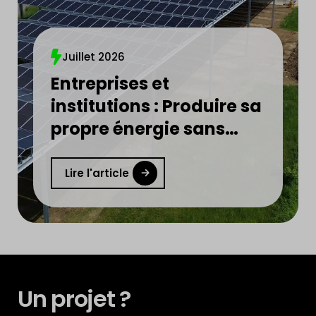
Juillet 2026
Entreprises et
institutions : Produire sa
propre énergie sans
financer l’installation
devient réalité
Lire l'article
Un projet ?