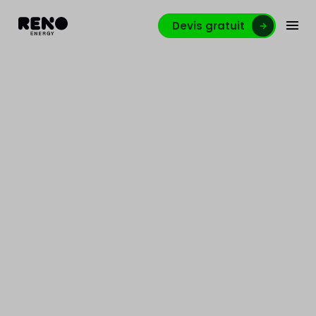
Devis gratuit
Reno.energy… & fille
La campagne "&fille" est une campagne qui met en
lumière le talent des femmes dans le secteur de la
construction