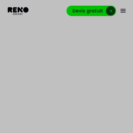
Devis gratuit
Reno.energy lève 10
millions d’euros pour
accélérer son plan de
croissance
L'entreprise accueille deux nouveaux partenaires
dans l'aventure