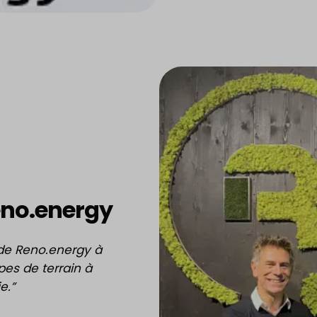
eno.energy
de Reno.energy à
pes de terrain à
e.”