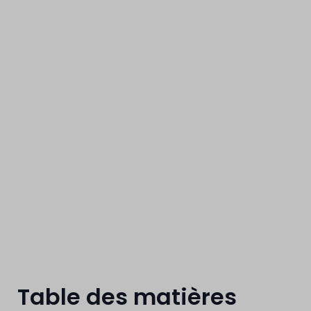
groupe Reno.e
Un atout supplémentaire pour une offre de servi
complète
Table des matières