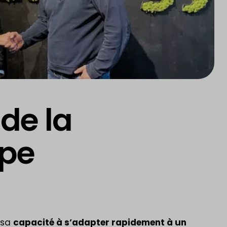
 de la
upe
 sa
capacité à s’adapter rapidement à un