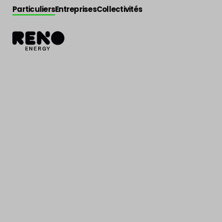
Particuliers
Entreprises
Collectivités
Actualité
>
Actu Reno
Vis et Versants 