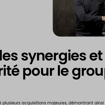
es synergies et
té pour le gro
é plusieurs acquisitions majeures, démontrant ainsi