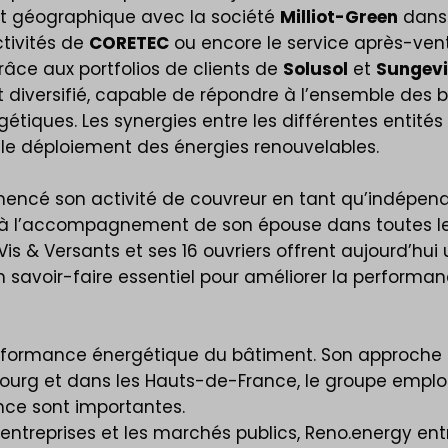
 géographique avec la société
Milliot-Green
dans 
ctivités de
CORETEC
ou encore le service après-vent
râce aux portfolios de clients de
Solusol
et
Sungevi
t diversifié, capable de répondre à l’ensemble des 
tiques. Les synergies entre les différentes entité
 le déploiement des énergies renouvelables.
mencé son activité de couvreur en tant qu’indépen
âce à l’accompagnement de son épouse dans toutes l
. Vis & Versants et ses 16 ouvriers offrent aujourd’hui
n savoir-faire essentiel pour améliorer la performa
erformance énergétique du bâtiment. Son approche 
mbourg et dans les Hauts-de-France, le groupe empl
ance sont importantes.
es entreprises et les marchés publics, Reno.energy e