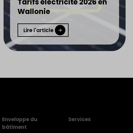
Tarifs électricité 2026 en
Wallonie
Lire l'article
Enveloppe du
Services
bâtiment