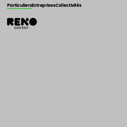
Particuliers
Entreprises
Collectivités
Actualité
>
Actu énergie
Wallonie et Bru
changements 