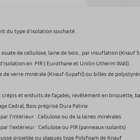
 du type d’isolation souhaité :
 ouate de cellulose, laine de bois , par insuflation (Knauf
d’isolation en PIR ( Eurothane et Unilin Utherm Wall).
e de verre minérale (Knauf-Supafil) ou billes de polystyrè
: crépis et enduits de façades, revêtement en briquette, b
age Cedral, Bois prégrisé Dura Patina
 par l’intérieur : Cellulose ou de la laines minérales
 par l’extérieur : Cellulose ou PIR (panneaux isolants)
mousse projetée ou plaques type Polyfoam de Knauf