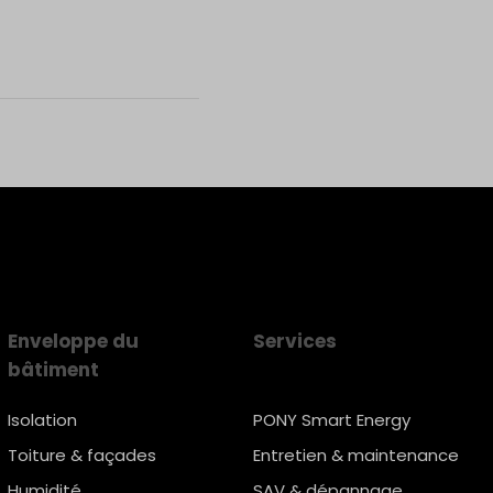
Enveloppe du
Services
bâtiment
Isolation
PONY Smart Energy
Toiture & façades
Entretien & maintenance
Humidité
SAV & dépannage