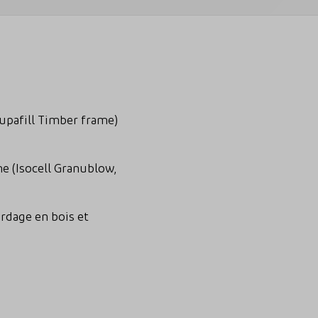
 Supafill Timber frame)
ne (Isocell Granublow,
ardage en bois et