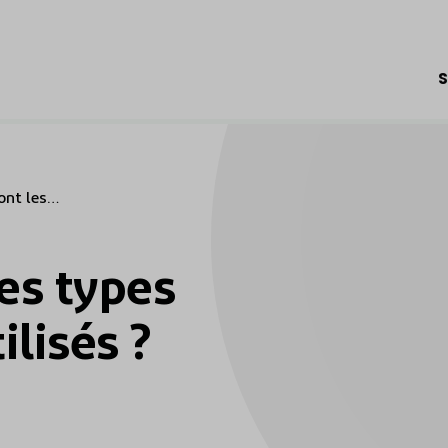
S
ont les
’isolants
 ?
es types
ilisés ?