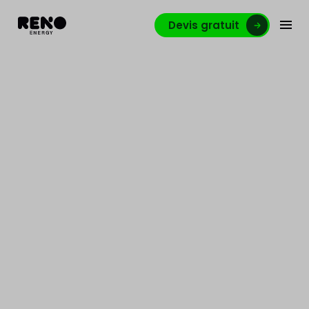
Devis gratuit
Hausse des prix de
l’énergie en France :
comment réduire sa
facture d’électricité ?
Fin du bouclier tarifaire, hausse des prix de l'énergie
et solutions durables pour y remédier