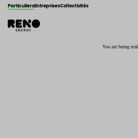
Particuliers
Entreprises
Collectivités
You are being redi
Actualité
>
Presse
Reno·energy (