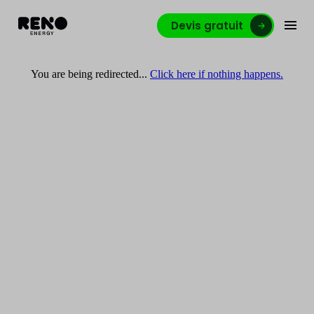
Devis gratuit
You are being redirected...
Click here if nothing happens.
Reno·energy (ex Reno-
solutions) relève son
propre défi énergétique
Reno⸱energy a pour mission principale l’optimisation
des performances énergétiques des bâtiments.