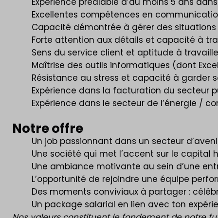
Expérience préalable d’au moins 5 ans dans 
Excellentes compétences en communication,
Capacité démontrée à gérer des situations 
Forte attention aux détails et capacité à tr
Sens du service client et aptitude à travaill
Maîtrise des outils informatiques (dont Excel
Résistance au stress et capacité à garder s
Expérience dans la facturation du secteur p
Expérience dans le secteur de l’énergie / co
Notre offre
Un job passionnant dans un secteur d’avenir 
Une société qui met l’accent sur le capital
Une ambiance motivante au sein d’une entre
L’opportunité de rejoindre une équipe perf
Des moments conviviaux à partager : célébra
Un package salarial en lien avec ton expéri
Nos valeurs constituent le fondement de notre future