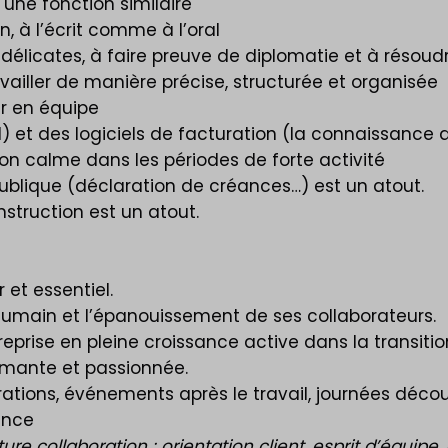
une fonction similaire
 à l’écrit comme à l’oral
délicates, à faire preuve de diplomatie et à résou
availler de manière précise, structurée et organisée
er en équipe
) et des logiciels de facturation (la connaissance d
on calme dans les périodes de forte activité
ublique (déclaration de créances…) est un atout.
nstruction est un atout.
et essentiel.
 humain et l’épanouissement de ses collaborateurs.
prise en pleine croissance active dans la transitio
ormante et passionnée.
tions, événements après le travail, journées décou
ence
 collaboration : orientation client, esprit d’équipe, au