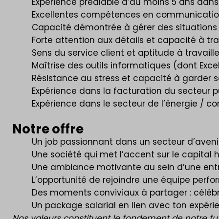
Expérience préalable d’au moins 5 ans dans 
Excellentes compétences en communication,
Capacité démontrée à gérer des situations 
Forte attention aux détails et capacité à tr
Sens du service client et aptitude à travaill
Maîtrise des outils informatiques (dont Excel
Résistance au stress et capacité à garder s
Expérience dans la facturation du secteur p
Expérience dans le secteur de l’énergie / co
Notre offre
Un job passionnant dans un secteur d’avenir 
Une société qui met l’accent sur le capital
Une ambiance motivante au sein d’une entre
L’opportunité de rejoindre une équipe perf
Des moments conviviaux à partager : célébra
Un package salarial en lien avec ton expéri
Nos valeurs constituent le fondement de notre future