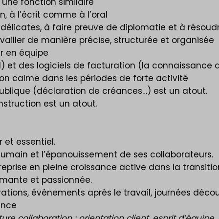
une fonction similaire
 à l’écrit comme à l’oral
délicates, à faire preuve de diplomatie et à résou
availler de manière précise, structurée et organisée
er en équipe
) et des logiciels de facturation (la connaissance d
on calme dans les périodes de forte activité
ublique (déclaration de créances…) est un atout.
nstruction est un atout.
et essentiel.
 humain et l’épanouissement de ses collaborateurs.
prise en pleine croissance active dans la transitio
ormante et passionnée.
tions, événements après le travail, journées décou
ence
 collaboration : orientation client, esprit d’équipe, au