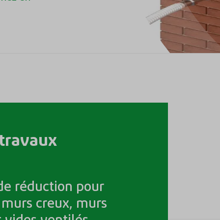
 travaux
de réduction pour
s murs creux, murs
t vides ventilés.