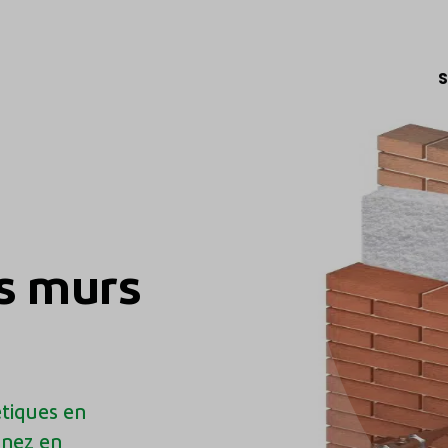
S
es murs
tiques en
gnez en