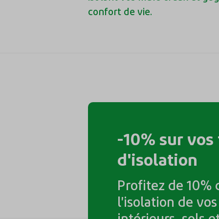
confort de vie.
Aller
sur
la
-10% sur vos
page
d'isolation
-10%
sur
vos
Profitez de 10% 
travaux
l'isolation de vo
d'isolation
intérieurs, sols e