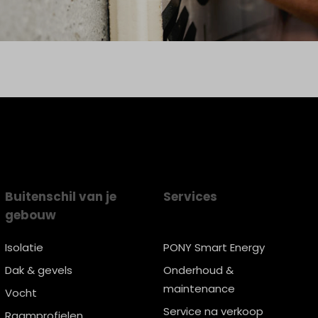
Buitenschil van je
Services
gebouw
Isolatie
PONY Smart Energy
Dak & gevels
Onderhoud &
maintenance
Vocht
Service na verkoop
Raamprofielen