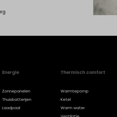
urg
Energie
Thermisch comfort
Zonnepanelen
Warmtepomp
Thuisbatterijen
Ketel
Laadpaal
Warm water
Ventilatie