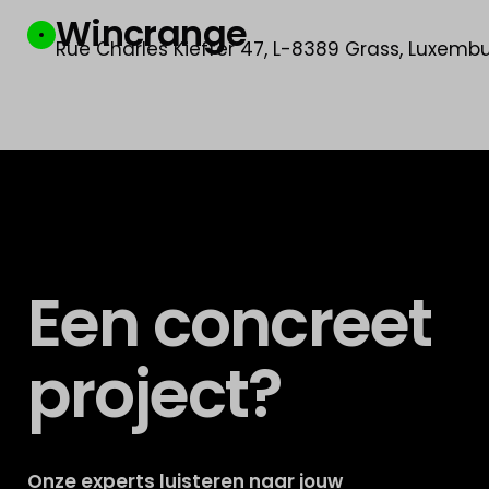
Wincrange
Rue Charles Kieffer 47, L-8389 Grass, Luxemb
Een concreet
project?
Onze experts luisteren naar jouw