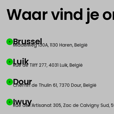
Waar vind je 
Brussel
Middelweg 130A, 1130 Haren, België
Luik
Rue de Tilff 277, 4031 Luik, België
Dour
Chemin de Thulin 61, 7370 Dour, België
Iwuy
Rue de l’Artisanat 305, Zac de Calvigny Sud, 59