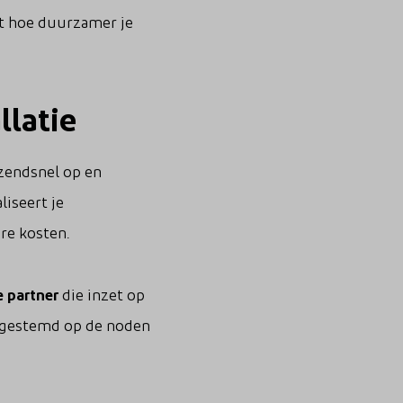
t hoe duurzamer je
llatie
zendsnel op en
iseert je
ere kosten.
 partner
die inzet op
afgestemd op de noden