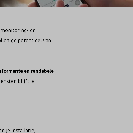
e monitoring- en
lledige potentieel van
rformante en rendabele
nsten blijft je
 je installatie,