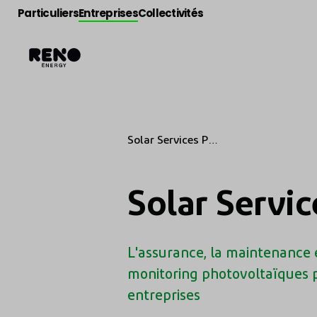
Particuliers
Entreprises
Collectivités
Solar Services PRO
: Assurance
photovoltaïque,
maintenance et
monitoring pour
Solar Servi
les entreprises
L'assurance, la maintenance 
monitoring photovoltaïques p
entreprises