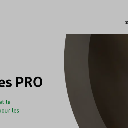
S
ces PRO
et le
our les