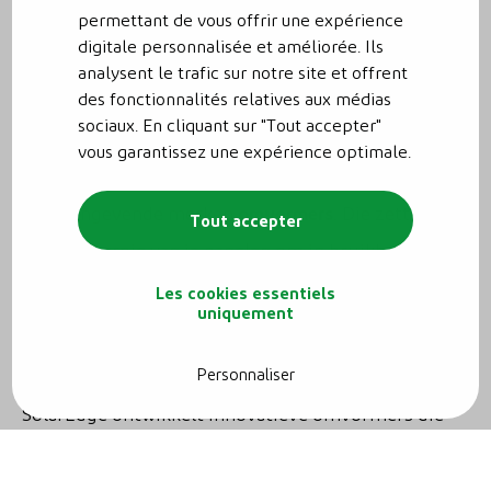
permettant de vous offrir une expérience
digitale personnalisée et améliorée. Ils
Onze selectie
analysent le trafic sur notre site et offrent
des fonctionnalités relatives aux médias
omvormers
sociaux. En cliquant sur "Tout accepter"
vous garantissez une expérience optimale.
Reno⸱energy is erkend installateur van 3
toonaangevende merken
omvormers
. Die zetten de
Tout accepter
zonne-energie van je panelen om in bruikbare
stroom voor je woning.
Les cookies essentiels
uniquement
SolarEdge omvormers
Personnaliser
SolarEdge ontwikkelt innovatieve omvormers die
zonne-energie nog toegankelijker maken. Het merk
blijft voortdurend investeren in technologische