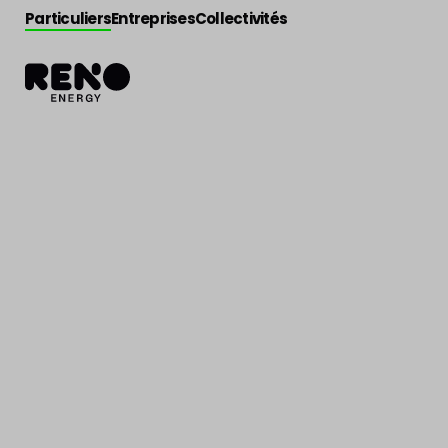
Particuliers
Entreprises
Collectivités
Actualité
>
Actu Reno