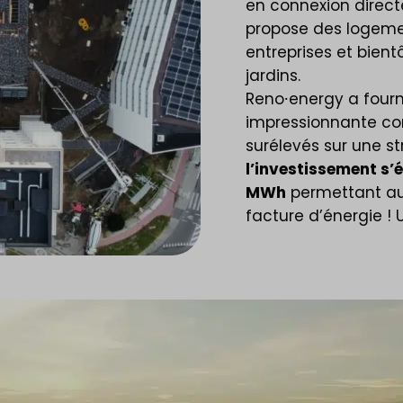
en connexion directe
propose des logeme
entreprises et bient
jardins.
Reno⸱energy a fourn
impressionnante co
surélevés sur une st
l’investissement s’
MWh
permettant aux
facture d’énergie !