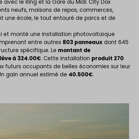
 avec le Ring et la Gare du Midi. City Dox
nts neufs, maisons de repos, commerces,
ôt une école, le tout entouré de parcs et de
i et monté une installation photovoltaïque
mprenant entre autres
803 panneaux
dont 645
ructure spécifique. Le
montant de
élève à 324.00€
. Cette installation
produit 270
 futurs occupants de belles économies sur leur
 Un gain annuel estimé de
40.500€
.