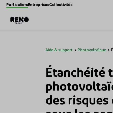
Particuliers
Entreprises
Collectivités
Aide & support
Photovoltaïque
É
p
a
d
l
Étanchéité t
s
photovoltaïq
des risques