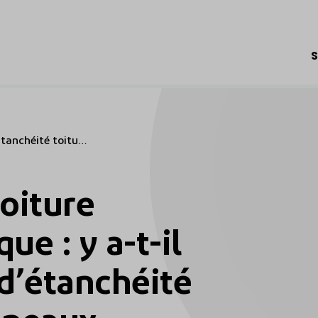
S
tanchéité toiture
hotovoltaïque : y
-t-il des risques
'étanchéité sous
es panneaux
oiture
olaires ?
ue : y a-t-il
 d’étanchéité