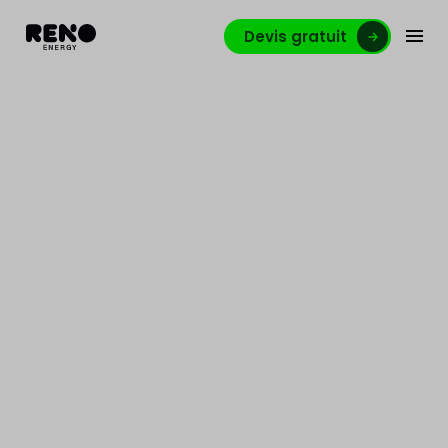
Devis gratuit
Le prix des panneaux
solaires n’a jamais été
aussi bas
L'abondance de panneaux photovoltaïques en
Europe a provoqué une chute historique des prix.
C'est plus que jamais le moment d'investir !