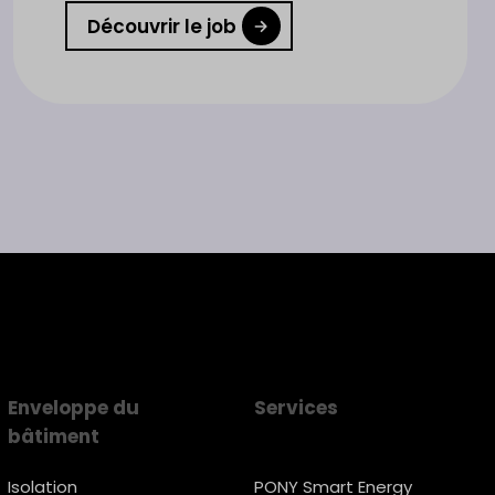
Découvrir le job
Enveloppe du
Services
bâtiment
Isolation
PONY Smart Energy