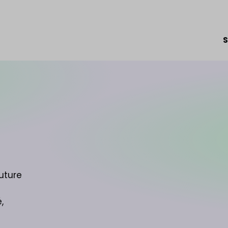
S
uture
,