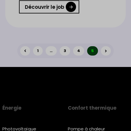
Découvrir le job
1
…
3
4
5
Énergie
Confort thermique
Photovoltaïque
Pompe à chaleur