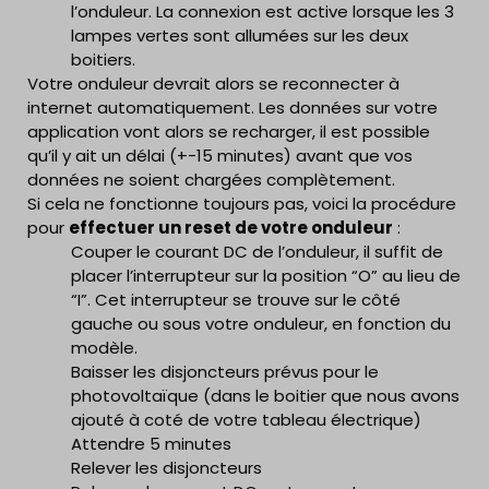
Dans de nombreux cas, lorsque des problèmes
l’onduleur. La connexion est active lorsque les 3
Si cela ne fonctionne toujours pas, nous
surviennent avec des appareils électroniques, il peut
lampes vertes sont allumées sur les deux
pouvons
vous envoyer un technicien pour un forfait
Après avoir repéré le Wifi auquel vous voulez
être bénéfique de simplement les éteindre et de les
boitiers.
de 150€
.
vous connecter, cliquer sur “
Modifier
” en haut
rallumer. Cette action peut sembler simple, mais elle
Votre onduleur devrait alors se reconnecter à
de la page, puis sous “
Sécurité
”, écrire le nom
peut souvent résoudre des problèmes mineurs liés
internet automatiquement. Les données sur votre
et le mot de passe de votre Wifi. Enfin, cliquer
aux performances de l’appareil.
application vont alors se recharger, il est possible
en haut sur “
Enregistrer tout
“.
Voici la procédure pour
effectuer le RESET de
qu’il y ait un délai (+-15 minutes) avant que vos
l’onduleur
:
données ne soient chargées complètement.
Couper le courant DC de l’onduleur, il suffit de
Si cela ne fonctionne toujours pas, voici la procédure
placer l’interrupteur sur la position “O” au lieu de
pour
effectuer un reset de votre onduleur
:
“I”. Cet interrupteur se trouve sur le côté
Couper le courant DC de l’onduleur, il suffit de
gauche ou sous votre onduleur, en fonction du
placer l’interrupteur sur la position “O” au lieu de
modèle.
“I”. Cet interrupteur se trouve sur le côté
Baisser les disjoncteurs prévus pour le
gauche ou sous votre onduleur, en fonction du
photovoltaïque (dans le boitier que nous avons
modèle.
ajouté à coté de votre tableau électrique)
Baisser les disjoncteurs prévus pour le
Attendre 5 minutes
photovoltaïque (dans le boitier que nous avons
Relever les disjoncteurs
ajouté à coté de votre tableau électrique)
Une fois les opérations effectuées et une fois
Relancer le courant DC en tournant
Attendre 5 minutes
que votre onduleur est connecté, la diode
l’interrupteur sur “I”
Relever les disjoncteurs
bleue s’allume attestant que l’onduleur