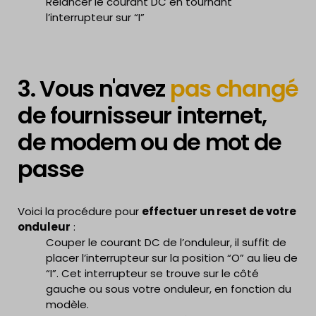
Relancer le courant DC en tournant
communique sur le réseau.
l’interrupteur sur “I”
Ci-joint la procédure avec les différents écrans que
vous rencontrerez durant les manipulations.
Voici également une
vidéo
explicative de la
procédure à effectuer via smartphone.
3. Vous n'avez
pas changé
Voici également un lien direct vers la
foire aux
questions de SMA
.
de fournisseur internet,
Dans de nombreux cas, lorsque des problèmes
surviennent avec des appareils électroniques, il peut
de modem ou de mot de
être bénéfique de simplement les éteindre et de les
passe
rallumer. Cette action peut sembler simple, mais elle
peut souvent résoudre des problèmes mineurs liés
aux performances de l’appareil.
Voici la procédure pour
effectuer le RESET de
Voici la procédure pour
effectuer un reset de votre
l’onduleur
:
onduleur
:
Couper le courant DC de l’onduleur, il suffit de
Couper le courant DC de l’onduleur, il suffit de
placer l’interrupteur sur la position “O” au lieu de
placer l’interrupteur sur la position “O” au lieu de
“I”. Cet interrupteur se trouve sur le côté
“I”. Cet interrupteur se trouve sur le côté
gauche ou sous votre onduleur, en fonction du
gauche ou sous votre onduleur, en fonction du
modèle.
modèle.