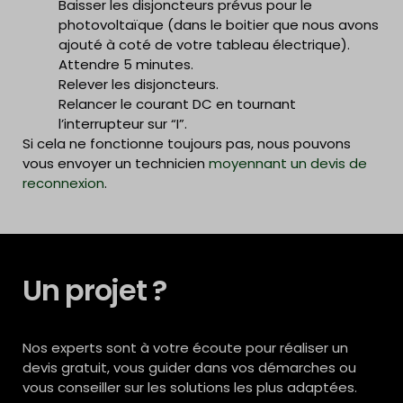
Baisser les disjoncteurs prévus pour le
Baisser les disjoncteurs prévus pour le
photovoltaïque (dans le boitier que nous avons
photovoltaïque (dans le boitier que nous avons
ajouté à coté de votre tableau électrique)
ajouté à coté de votre tableau électrique).
Attendre 5 minutes
Attendre 5 minutes.
Relever les disjoncteurs
Relever les disjoncteurs.
Relancer le courant DC en tournant
Relancer le courant DC en tournant
l’interrupteur sur “I”
l’interrupteur sur “I”.
Si cela ne fonctionne toujours pas,
nous pouvons
vous envoyer un technicien
moyennant un devis de
reconnexion
.
Un projet ?
Nos experts sont à votre écoute pour réaliser un
devis gratuit, vous guider dans vos démarches ou
vous conseiller sur les solutions les plus adaptées.